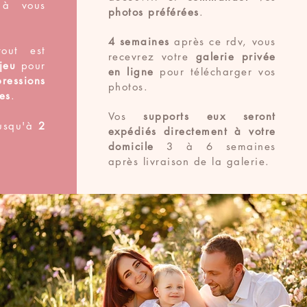
 à vous
photos préférées
.
4 semaines
après ce rdv, vous
to
ut est
recev
rez votre
galerie privée
jeu
pour
en ligne
pour télécharger vos
pressions
photos.
es
.
Vos
supports eux seront
jusqu'à
2
expédiés directement à votre
domicile
3 à 6 semaines
après livraison de la galerie.