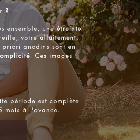
r ?
us ensemble, une
étreinte
eille, votre
allaitement
,
a priori anodins sont en
omplicité
. Ces images
tte période est complète
5 mois à l'avance.
e