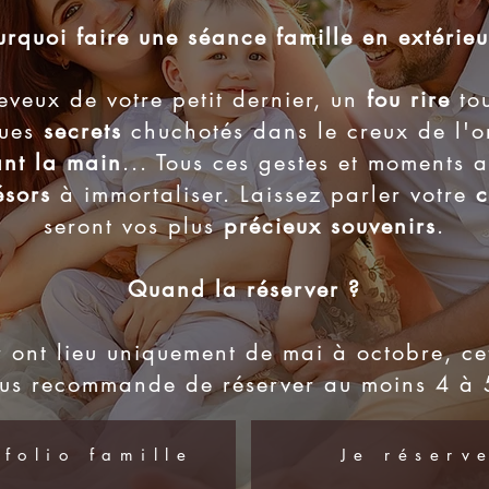
urquoi faire une séance famille en extérieu
eveux de votre petit dernier, un
fou rire
to
ques
secrets
chuchotés dans le creux de l'or
ant la main
... Tous ces gestes et moments 
ésors
à immortaliser. Laissez parler votre
c
seront vos plus
précieux souvenirs
.
Quand la réserver ?
r ont lieu uniquement de mai à octobre, ce
vous recommande de réserver au moins 4 à 
tfolio famille
Je réserv