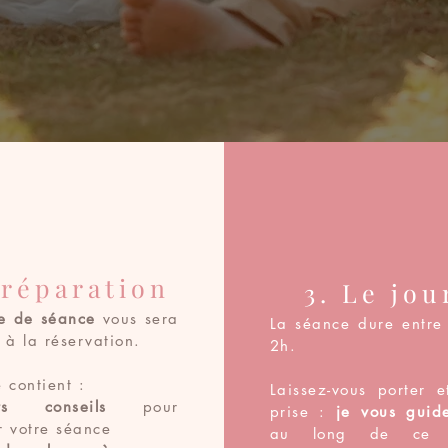
Préparation
3. Le jou
e de séance
vous sera
La séance dure entre
 à la réservation.
2h.
 contient :
Laissez-vous porter e
nts conseils
pour
prise :
je vous guid
r votre séance
au long de ce 