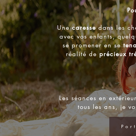
Po
Une
caresse
dans les ch
avec vos enfants, quel
se promener en se
ten
réalité de
précieux tr
Les séances en extérieu
tous les ans, je 
Por