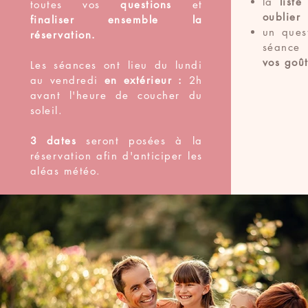
la
list
toutes vos
questions
et
oublier
finaliser ensemble la
un ques
réservation.
séance
vos goût
Les séances ont lieu du lundi
au vendredi
en extérieur :
2h
avant l'heure de coucher du
soleil.
3 dates
seront posées à la
réservation afin d'anticiper les
aléas météo.