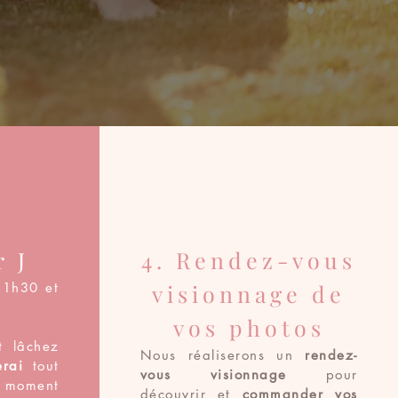
r J
4. Rendez-vous
 1h30 et
visionnage de
vos photos
t lâchez
Nous réaliserons un
rendez-
erai
tout
vous visionnage
pour
moment
découvrir et
commander vos