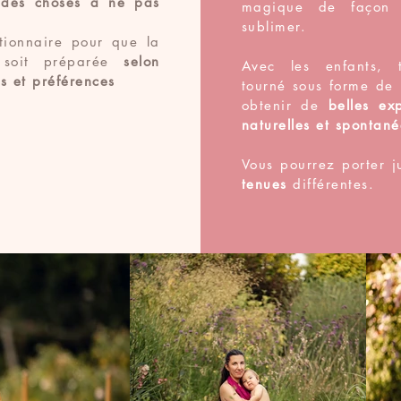
e des choses à ne pas
magique
de façon
sublimer.
tionnaire pour que la
 soit préparée
selon
Avec les enf
ants, 
s et préférences
tourné sous forme de
obtenir de
belles ex
naturelles et spontané
Vous pourrez porter 
tenues
différentes.