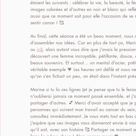
étaient les suivants : célébrer la vie, la beauté, la 
images colorées et d'autres en noir et blanc qui refl
aussi que ce moment soit pour elle l'occasion de se
sentir canon ! 🥰 
Au final, cette séance a été un beau moment, nous n
d'assembler nos idées. Car en plus de tout ça, Mari
ou 
ici
), alors autant vous dire que j'avais la pression
découvert une femme incroyable, pétillante, douce, 
beaux souvenirs. Et surtout... un mental d'acier, prêt
véritable exemple 💗 Les heures ont défilé et nous ne
qu'on s'en fichait un peu, on était dans l'instant prés
Marine si tu lis ces lignes (et je pense que tu le fera
n'oublierai jamais ce moment passé ensemble, et j'ai
partager d'autres. 💕 Merci d'avoir accepté que je pa
personnes qui suivent mon travail au cancer du sein,
consultez immédiatement. Je vous mets tout en bas de
j'espère que ces images vous donneront envie à vous
qu'il soit, avec son histoire 🥰 Partager ce moment