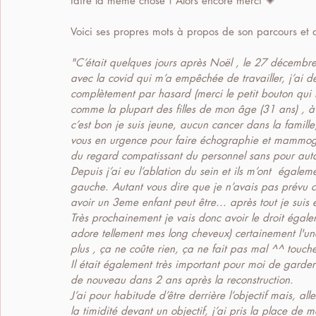
faire la même chose ! Alors encore merci 💗
Voici ses propres mots à propos de son parcours et 
"C’était quelques jours après Noël , le 27 décembr
avec la covid qui m’a empêchée de travailler, j’ai
complètement par hasard (merci le petit bouton qui 
comme la plupart des filles de mon âge (31 ans) , à 
c’est bon je suis jeune, aucun cancer dans la famill
vous en urgence pour faire échographie et mammograp
du regard compatissant du personnel sans pour autant
Depuis j’ai eu l’ablation du sein et ils m’ont  égalem
gauche. Autant vous dire que je n’avais pas prévu c
avoir un 3eme enfant peut être... après tout je suis 
Très prochainement je vais donc avoir le droit égal
adore tellement mes long cheveux) certainement l'une 
plus , ça ne coûte rien, ça ne fait pas mal ^^ touche
Il était également très important pour moi de garder
de nouveau dans 2 ans après la reconstruction.
J’ai pour habitude d’être derrière l’objectif mais, a
la timidité devant un objectif, j’ai pris la place de 