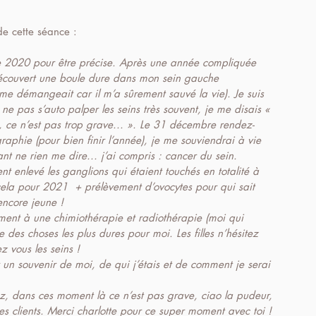
de cette séance : 
e 2020 pour être précise. Après une année compliquée 
 découvert une boule dure dans mon sein gauche 
me démangeait car il m’a sûrement sauvé la vie). Je suis 
ne pas s’auto palper les seins très souvent, je me disais « 
e, ce n’est pas trop grave... ». Le 31 décembre rendez-
hie (pour bien finir l’année), je me souviendrai à vie 
 ne rien me dire... j’ai compris : cancer du sein.  
ent enlevé les ganglions qui étaient touchés en totalité à 
ela pour 2021  + prélèvement d’ovocytes pour qui sait 
encore jeune !
ement à une chimiothérapie et radiothérapie (moi qui 
des choses les plus dures pour moi. Les filles n’hésitez 
z vous les seins !
 un souvenir de moi, de qui j’étais et de comment je serai 
llez, dans ces moment là ce n’est pas grave, ciao la pudeur, 
mes clients. Merci charlotte pour ce super moment avec toi ! 