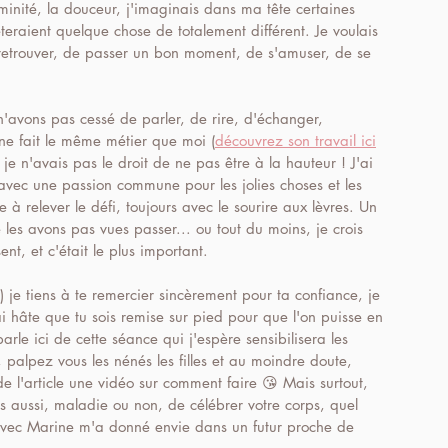
féminité, la douceur, j'imaginais dans ma tête certaines 
èteraient quelque chose de totalement différent. Je voulais 
 retrouver, de passer un bon moment, de s'amuser, de se 
'avons pas cessé de parler, de rire, d'échanger, 
ne fait le même métier que moi (
découvrez son travail ici
 je n'avais pas le droit de ne pas être à la hauteur ! J'ai 
avec une passion commune pour les jolies choses et les 
e à relever le défi, toujours avec le sourire aux lèvres. Un 
 les avons pas vues passer... ou tout du moins, je crois 
ent, et c'était le plus important.
s) je tiens à te remercier sincèrement pour ta confiance, je 
 hâte que tu sois remise sur pied pour que l'on puisse en 
rle ici de cette séance qui j'espère sensibilisera les 
 palpez vous les nénés les filles et au moindre doute, 
 l'article une vidéo sur comment faire 😘 Mais surtout, 
 aussi, maladie ou non, de célébrer votre corps, quel 
 avec Marine m'a donné envie dans un futur proche de 