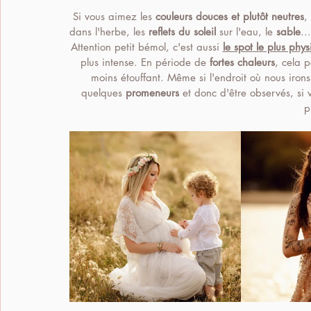
Si vous aimez les 
couleurs douces et plutôt neutres
,
dans l'herbe, les 
reflets du soleil
 sur l'eau, le 
sable
..
Attention petit bémol, c'est aussi 
le spot le plus phy
plus intense. En période de 
fortes chaleurs
, cela p
moins étouffant. Même si l'endroit où nous irons
quelques 
promeneurs
 et donc d'être observés, si 
p